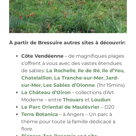
À partir de Bressuire autres sites à découvrir:
Côte Vendéenne
– de magnifiques plages
s’offrent à vous avec des vastes étendues
de sables:
La Rochelle
,
Ile de Ré
,
Ile d’Yeu
,
Chatelaillon
,
La Tranche-sur-Mer
,
Jard-
sur-Mer
,
Les Sables d’Olonne
. (1hr 15mins)
La Château d’Oiron
– collections d’Art
Moderne – entre
Thouars
et
Loudun
Le Parc Oriental de Maulévrier
– D20
Terra Botanica
– à Angers – Un parc à
thème pour toute la famille dédicacé à
flore.