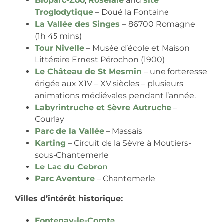
Bioparc-Zoo
,
Roseraie
and
site
Troglodytique
– Doué la Fontaine
La Vallée des Singes
– 86700 Romagne
(1h 45 mins)
Tour Nivelle
– Musée d’école et Maison
Littéraire Ernest Pérochon (1900)
Le Château de St Mesmin
– une forteresse
érigée aux X1V – XV siècles – plusieurs
animations médiévales pendant l’année.
Labyrintruche
et Sèvre Autruche
–
Courlay
Parc de la Vallée
– Massais
Karting
– Circuit de la Sèvre à Moutiers-
sous-Chantemerle
Le Lac du Cebron
Parc Aventure
– Chantemerle
Villes d’intérêt historique:
Fontenay-le-Comte