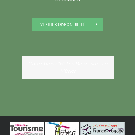
VERIFIER DISPONIBILITÉ
Chambres d'Hôtes Bressuire - Le
Mûrier